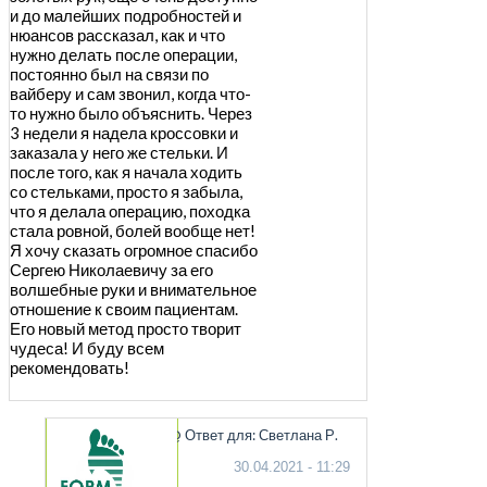
и до малейших подробностей и
нюансов рассказал, как и что
нужно делать после операции,
постоянно был на связи по
вайберу и сам звонил, когда что-
то нужно было объяснить. Через
3 недели я надела кроссовки и
заказала у него же стельки. И
после того, как я начала ходить
со стельками, просто я забыла,
что я делала операцию, походка
стала ровной, болей вообще нет!
Я хочу сказать огромное спасибо
Сергею Николаевичу за его
волшебные руки и внимательное
отношение к своим пациентам.
Его новый метод просто творит
чудеса! И буду всем
рекомендовать!
@ Ответ для: Светлана Р.
30.04.2021 - 11:29