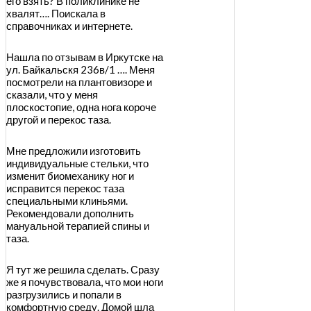
его взять? В поликлинике не
хвалят…. Поискала в
справочниках и интернете.
Нашла по отзывам в Иркутске на
ул. Байкальскя 236в/1 …. Меня
посмотрели на плантовизоре и
сказали, что у меня
плоскостопие, одна нога короче
другой и перекос таза.
Мне предложили изготовить
индивидуальные стельки, что
изменит биомеханику ног и
исправится перекос таза
специальными клиньями.
Рекомендовали дополнить
мануальной терапией спины и
таза.
Я тут же решила сделать. Сразу
же я почувствовала, что мои ноги
разгрузились и попали в
комфортную среду. Домой шла