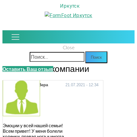
Иркутск
Close
Найти:
Отзывы о компании
Оставить Ваш отзыв
Главная
Вера
21.07.2021 - 12:34
Отзывы о компании
Эмоции у всей нашей семьи!
Всем привет! У меня болели
коленки, правая нога и иногда