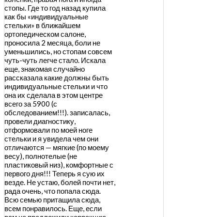
стопы. Где то год назад купила
как бы «индивидуальные
стельки» в ближайшем
ортопедическом салоне,
проносила 2 месяца, боли не
уменьшились, но стопам совсем
чуть-чуть легче стало. Искала
еще, знакомая случайно
рассказала какие должны быть
индивидуальные стельки и что
она их сделала в этом центре
всего за 5900 (с
обследованием!!!). записалась,
провели диагностику,
отформовали по моей ноге
стельки и я увидела чем они
отличаются — мягкие (по моему
весу), полнотелые (не
пластиковый низ), комфортные с
первого дня!!! Теперь я сую их
везде. Не устаю, болей почти нет,
рада очень, что попала сюда.
Всю семью притащила сюда,
всем понравилось. Еще, если